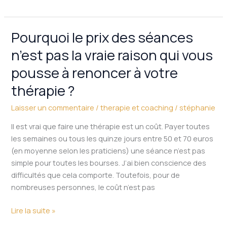
Pourquoi le prix des séances
Pourquoi
le
n’est pas la vraie raison qui vous
prix
pousse à renoncer à votre
des
séances
thérapie ?
n’est
pas
Laisser un commentaire
/
therapie et coaching
/
stéphanie
la
Il est vrai que faire une thérapie est un coût. Payer toutes
vraie
les semaines ou tous les quinze jours entre 50 et 70 euros
raison
(en moyenne selon les praticiens) une séance n’est pas
qui
simple pour toutes les bourses. J’ai bien conscience des
vous
difficultés que cela comporte. Toutefois, pour de
pousse
nombreuses personnes, le coût n’est pas
à
renoncer
Lire la suite »
à