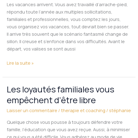
vacances
Les vacances arrivent. Vous avez travaillé d’arrache-pied,
répondu toute l’année aux multiples sollicitations,
familiales et professionnelles, vous comptez les jours,
vous organisez vos vacances, tout devrait bien se passer.
Il arrive très souvent que le scénario fantasmé change de
sillon. Il creuse et s’enfonce dans vos difficultés. Avant le
départ, vos valises se sont aussi
Lire la suite »
Les loyautés familiales vous
Les
loyautés
empêchent d’être libre
familiales
vous
Laisser un commentaire
/
therapie et coaching
/
stéphanie
empêchent
Quelque chose vous pousse à toujours défendre votre
d’être
famille, l’éducation que vous avez reçue. Aussi, à minimiser
libre
ce qui vous a été difficile. Vous adhérez au mode de vie