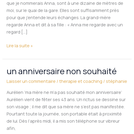
que je nommerais Anna, sont à une dizaine de mètres de
moi, sur le quai de la gare. Elles sont suffisamment près
pour que j’entende leurs échanges. La grand-mère
regarde Anna et dit à sa fille : « Anna me regarde avec un
regard […]
Lire la suite »
un anniversaire non souhaité
un
anniversaire
Laisser un commentaire
/
therapie et coaching
/
stéphanie
non
souhaité
Aurélien ‘ma mère ne m’a pas souhaité mon anniversaire’
Aurélien vient de fêter ses 43 ans. Un rictus se dessine sur
son visage ; il me dit que sa mère ne s’est pas manifestée.
Pourtant toute la journée, son portable était à proximité
de lui. Dès l’après midi, il a mis son téléphone sur vibreur
afin,