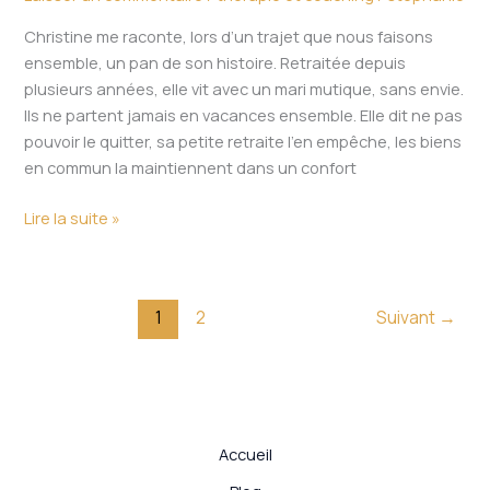
est-
Christine me raconte, lors d’un trajet que nous faisons
ce
ensemble, un pan de son histoire. Retraitée depuis
vraiment
plusieurs années, elle vit avec un mari mutique, sans envie.
le
Ils ne partent jamais en vacances ensemble. Elle dit ne pas
cas ?
pouvoir le quitter, sa petite retraite l’en empêche, les biens
en commun la maintiennent dans un confort
Lire la suite »
1
2
Suivant
→
Accueil