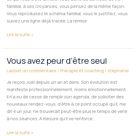
familial, à ses croyances, vous pensez de la même façon.
Vous reproduisez le schéma familial, vous le justifiez, vous
suivez une ligne déjà tracée. La remise
Lire la suite »
Vous avez peur d’être seul
Vous
avez
Laisser un commentaire
/
therapie et coaching
/
stéphanie
peur
d’être
Je reçois Joël depuis un an et demi. Son évolution est
seul
manifeste professionnellement, moins émotionnellement.
Il n’a eu de cesse de remplir son agenda, de solliciter des
nouveaux rendez-vous, d’être à ce point occupé qu’il, me
dit-il un jour, ne trouverait peut-être plus le temps de venir
à nos séances. A mesure qu’il se renforce,
Lire la suite »