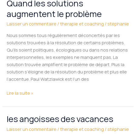
Quand les solutions
Quand
les
augmentent le problème
solutions
augmentent
Laisser un commentaire
/
therapie et coaching
/
stéphanie
le
Nous sommes tous régulièrement déconcertés par les
problème
solutions trouvées à la résolution de certains problèmes.
Qu’ils soient politiques, écologiques ou dans nos relations
interpersonnelles, les exemples ne manquent pas. La
solution trouvée amplifient le problème de départ. Plus la
solution s’éloigne de la résolution du problème et plus elle
l’accentue. Paul Watzlawick est l’un des
Lire la suite »
les angoisses des vacances
les
angoisses
Laisser un commentaire
/
therapie et coaching
/
stéphanie
des