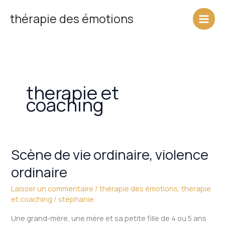
Aller
thérapie des émotions
au
contenu
therapie et
coaching
Scène de vie ordinaire, violence
Scène
de
ordinaire
vie
ordinaire,
Laisser un commentaire
/
thérapie des émotions
,
therapie
et coaching
/
stéphanie
violence
ordinaire
Une grand-mère, une mère et sa petite fille de 4 ou 5 ans