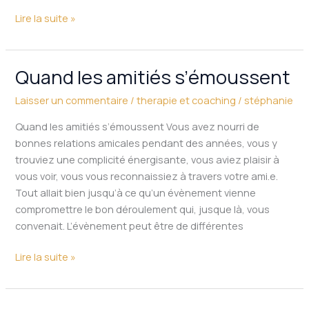
Lire la suite »
Quand les amitiés s’émoussent
Quand
les
Laisser un commentaire
/
therapie et coaching
/
stéphanie
amitiés
s’émoussent
Quand les amitiés s’émoussent Vous avez nourri de
bonnes relations amicales pendant des années, vous y
trouviez une complicité énergisante, vous aviez plaisir à
vous voir, vous vous reconnaissiez à travers votre ami.e.
Tout allait bien jusqu’à ce qu’un évènement vienne
compromettre le bon déroulement qui, jusque là, vous
convenait. L’évènement peut être de différentes
Lire la suite »