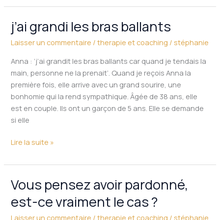
votre
thérapie ?
j’ai grandi les bras ballants
j’ai
grandi
Laisser un commentaire
/
therapie et coaching
/
stéphanie
les
bras
Anna : ‘j’ai grandit les bras ballants car quand je tendais la
ballants
main, personne ne la prenait’. Quand je reçois Anna la
première fois, elle arrive avec un grand sourire, une
bonhomie qui la rend sympathique. Âgée de 38 ans, elle
est en couple. Ils ont un garçon de 5 ans. Elle se demande
si elle
Lire la suite »
Vous pensez avoir pardonné,
Vous
pensez
est-ce vraiment le cas ?
avoir
pardonné,
Laisser un commentaire
/
therapie et coaching
/
stéphanie