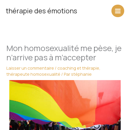
Aller
thérapie des émotions
au
contenu
Mon homosexualité me pèse, je
n’arrive pas à m’accepter
Laisser un commentaire
/
coaching et thérapie
,
thérapeute homosexualité
/ Par
stéphanie